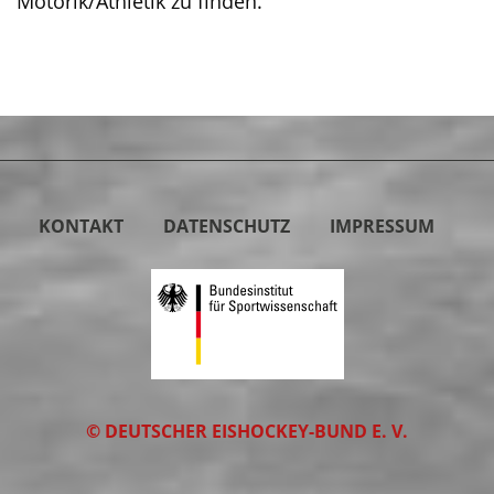
Motorik/Athletik zu finden.
KONTAKT
DATENSCHUTZ
IMPRESSUM
© DEUTSCHER EISHOCKEY-BUND E. V.