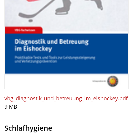
vbg_diagnostik_und_betreuung_im_eishockey.pdf
9 MB
Schlafhygiene